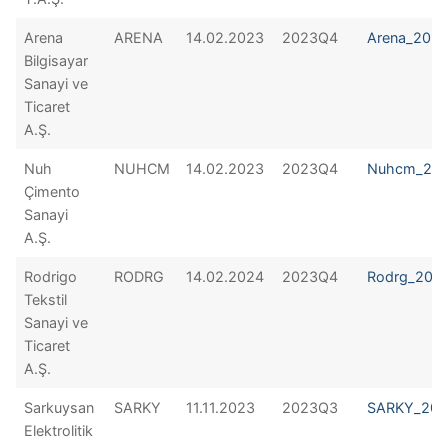
Arena
ARENA
14.02.2023
2023Q4
Arena_202
Bilgisayar
Sanayi ve
Ticaret
A.Ş.
Nuh
NUHCM
14.02.2023
2023Q4
Nuhcm_20
Çimento
Sanayi
A.Ş.
Rodrigo
RODRG
14.02.2024
2023Q4
Rodrg_202
Tekstil
Sanayi ve
Ticaret
A.Ş.
Sarkuysan
SARKY
11.11.2023
2023Q3
SARKY_202
Elektrolitik