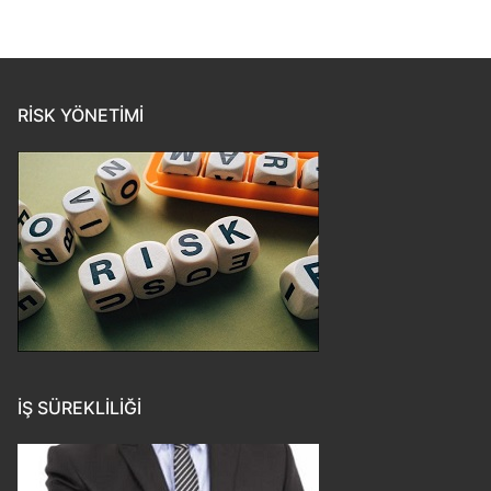
RISK YÖNETIMI
İŞ SÜREKLILIĞI