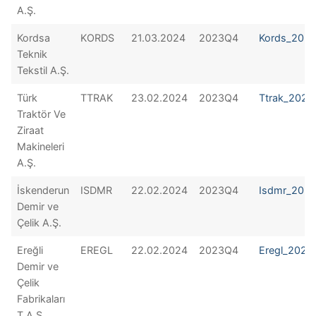
A.Ş.
Kordsa
KORDS
21.03.2024
2023Q4
Kords_202
Teknik
Tekstil A.Ş.
Türk
TTRAK
23.02.2024
2023Q4
Ttrak_202
Traktör Ve
Ziraat
Makineleri
A.Ş.
İskenderun
ISDMR
22.02.2024
2023Q4
Isdmr_202
Demir ve
Çelik A.Ş.
Ereğli
EREGL
22.02.2024
2023Q4
Eregl_2023
Demir ve
Çelik
Fabrikaları
T.A.Ş.