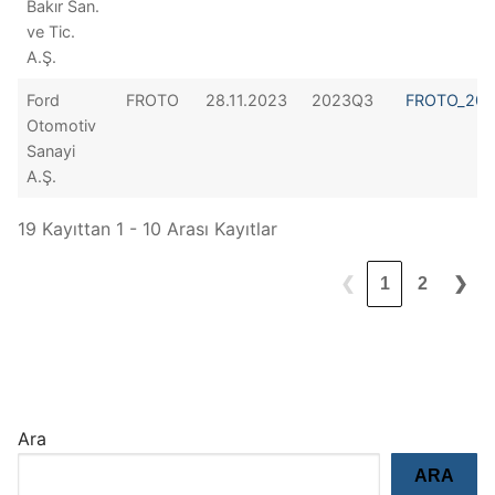
Bakır San.
ve Tic.
A.Ş.
Ford
FROTO
28.11.2023
2023Q3
FROTO_202
Otomotiv
Sanayi
A.Ş.
19 Kayıttan 1 - 10 Arası Kayıtlar
❮
1
2
❯
Ara
ARA