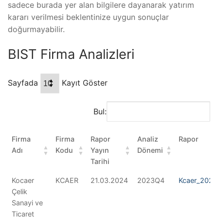
sadece burada yer alan bilgilere dayanarak yatırım
kararı verilmesi beklentinize uygun sonuçlar
doğurmayabilir.
BIST Firma Analizleri
Sayfada
Kayıt Göster
Bul:
Firma
Firma
Rapor
Analiz
Rapor
Adı
Kodu
Yayın
Dönemi
Tarihi
Kocaer
KCAER
21.03.2024
2023Q4
Kcaer_202
Çelik
Sanayi ve
Ticaret