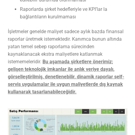
Raporlarda şirket hedefleriyle ve KPI’lar la
bağlantıların kurulmaması
İşletmeler genelde maliyet sadece aylık bazda finansal
raporlar üretmek istemektedir. Kanımca bunun altında
yatan temel sebep raporlama sürecinden
kaynaklanacak ekstra maliyetlere katlanmak
istememeleridir.
Bu aşamada şirketlere önerimiz;
gelişen teknolojik imkanlar ile anlık veriye dayalı,
görselleştirilmiş, denetlenebilir, dinamik raporlar self-
servis uygulamalar ile uygun maliyetlerde dış kaynak
kullanarak tasarlanabileceğidir.